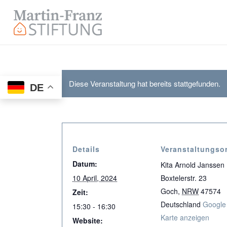
Diese Veranstaltung hat bereits stattgefunden.
DE
Details
Veranstaltungsor
Datum:
Kita Arnold Janssen
10 April, 2024
Boxtelerstr. 23
Goch
,
NRW
47574
Zeit:
Deutschland
Google
15:30 - 16:30
Karte anzeigen
Website: