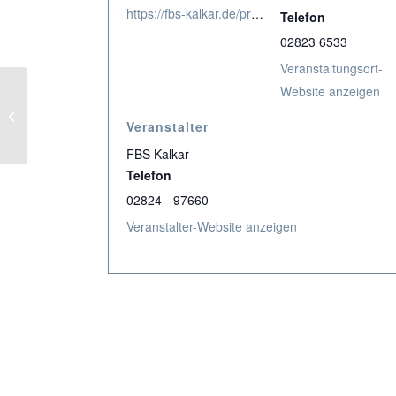
https://fbs-kalkar.de/produkt/koerperlich-und-geistig-fit-ab-70-8/
Telefon
02823 6533
Veranstaltungsort-
Website anzeigen
Veranstalter
Jahrmarkt
FBS Kalkar
Telefon
02824 - 97660
Veranstalter-Website anzeigen