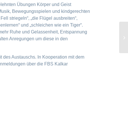
elehnten Übungen Körper und Geist
Musik, Bewegungsspielen und kindgerechten
ll striegeln“, „die Flügel ausbreiten“,
nlernen“ und „schleichen wie ein Tiger“.
e mehr Ruhe und Gelassenheit, Entspannung
Ku
alten Anregungen um diese in den
´B
it des Austauschs. In Kooperation mit dem
 Anmeldungen über die FBS Kalkar