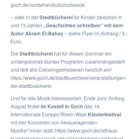
goch.de/verstehen/kulturrucksack/
– oder in der
Stadtbücherei
für Kinder zwischen 9
und 13 Jahren
„Geschichten schreiben“ mit dem
Autor Akram El-Bahay
– siehe Flyer im Anhang / 5,-
Euro.
Die
Stadtbücherei
hat für diesen Sommer ein
umfangreiches buntes Programm zusammengestellt
und lädt alle Daheimgebliebenen herzlich ein!
https://www.goch.de/stadtbuecherei/veranstaltungen-
der-stadtbuecherei
Und für alle Musik-Interessierten: Ende Juni/ Anfang
August findet
im Kastell
in Goch
das 19.
Internationale Euregio Rhein-Waal
Klavierfestival
mit vier Konzerten von herausragenden
Musiker*innen statt:
https://www.goch.de/rathaus-
buergerservice/goch-aktuell/studentenmusikfestival-