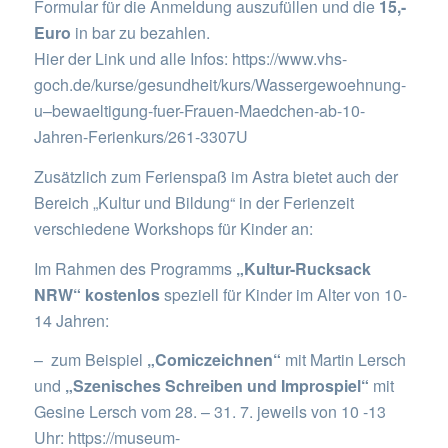
Formular für die Anmeldung auszufüllen und die
15,-
Euro
in bar zu bezahlen.
Hier der Link und alle Infos:
https://www.vhs-
goch.de/kurse/gesundheit/kurs/Wassergewoehnung-
u–bewaeltigung-fuer-Frauen-Maedchen-ab-10-
Jahren-Ferienkurs/261-3307U
Zusätzlich zum Ferienspaß im Astra bietet auch der
Bereich „Kultur und Bildung“ in der Ferienzeit
verschiedene Workshops für Kinder an:
Im Rahmen des Programms
„Kultur-Rucksack
NRW“ kostenlos
speziell für Kinder im Alter von 10-
14 Jahren:
– zum Beispiel
„Comiczeichnen“
mit Martin Lersch
und
„Szenisches Schreiben und Improspiel“
mit
Gesine Lersch vom 28. – 31. 7. jeweils von 10 -13
Uhr:
https://museum-