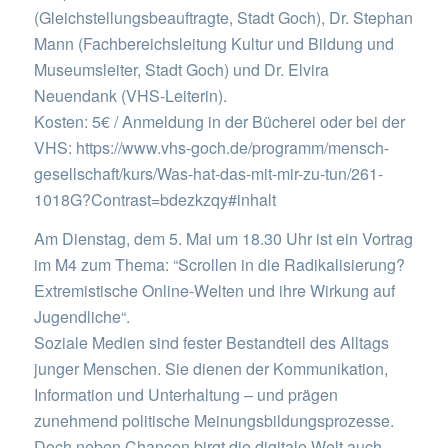
(Gleichstellungsbeauftragte, Stadt Goch), Dr. Stephan
Mann (Fachbereichsleitung Kultur und Bildung und
Museumsleiter, Stadt Goch) und Dr. Elvira
Neuendank (VHS-Leiterin).
Kosten: 5€ / Anmeldung in der Bücherei oder bei der
VHS: https://www.vhs-goch.de/programm/mensch-
gesellschaft/kurs/Was-hat-das-mit-mir-zu-tun/261-
1018G?Contrast=bdezkzqy#inhalt
Am Dienstag, dem 5. Mai um 18.30 Uhr ist ein Vortrag
im M4 zum Thema: “Scrollen in die Radikalisierung?
Extremistische Online-Welten und ihre Wirkung auf
Jugendliche“.
Soziale Medien sind fester Bestandteil des Alltags
junger Menschen. Sie dienen der Kommunikation,
Information und Unterhaltung – und prägen
zunehmend politische Meinungsbildungsprozesse.
Doch neben Chancen birgt die digitale Welt auch