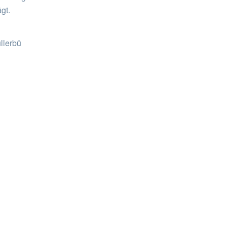
gt.
llerbü