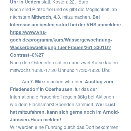
Uhr in Uedem
statt. Kosten: 22,- Euro.
Noch sind Plätze frei und es gibt die Möglichkeit, ab
nächstem
Mittwoch, 4.3.
mitzumachen.
Bei
Interesse am besten sofort bei der VHS anmelden:
https://www.vhs-
goch.de/programm/kurs/Wassergewoehnung-
Wasserbewaeltigung-fuer-Frauen/261-3301U?
Contrast=0%27
Nach den Osterferien sollen dann zwei Kurse laufen:
mittwochs 16:30-17:20 Uhr und 17:30-18:20 Uhr.
– Am
7. März
machen wir einen
Ausflug zum
Friedensdorf in Oberhausen
, für das der
Internationale Frauentreff regelmäßig bei Aktionen
wie dem Flachsmarkt Spenden sammelt.
Wer Lust
hat mitzufahren, kann sich gerne noch im Arnold-
Janssen-Haus melden!
Wir werden eine Führung durch das Dorf bekommen